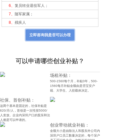
6、
复员转业退役军人；
7、
随军家属；
8、
残疾人
立即咨询我是否可以办理
可以申请哪些创业补贴？
场租补贴：
500-1560每个月，补贴3年，500-
1560每月补贴金额由是否宝安户
籍、大学生、入驻载体决定。
社保、首创补贴：
这两个基本是固定的，社保补贴是
620/月/人，首创是一次性按5000/
人发放。企业内深圳户口的股东和法
人都是可以申请的。
创业带动就业补贴：
金额大小是由除法人和股东外公司内
深圳户口员工数量决定的，每个深户