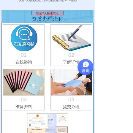
快至7天极速取证，办理速度超同行20%左右
快至7天极速取证
资质办理流程
01
02
在线咨询
了解详情
03
04
准备资料
提交办理