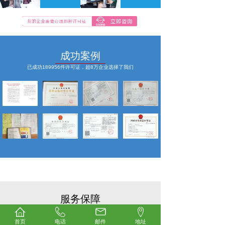
成功案例
已成功189956件许可证，超8万企业选择了我们
服务保障
选择宏鑫达，办理更快、更放心
首页
电话
邮件
地址