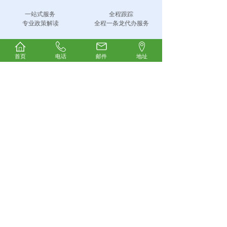
一站式服务
全程跟踪
专业政策解读
全程一条龙代办服务
首页
电话
邮件
地址
专家指导
免费售后
专业律师指导
3年专业指导
完美提升通过率
避免企业风险
高新百科