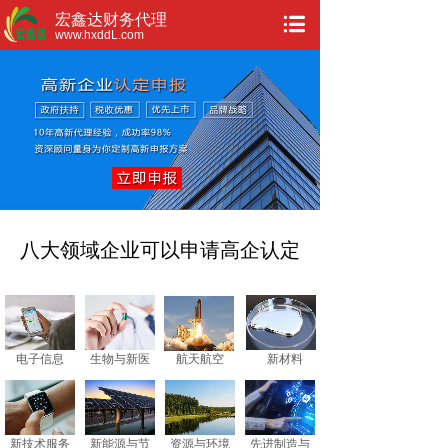
宏鑫达财务代理
www.hxddL.com
八大领域企业可以申请高企认定
电子信息
生物与新医
航天航空
新材料
药
新技术服务
新能源与节
资源与环境
先进制造与