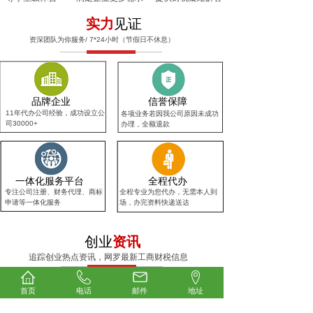
实力
见证
资深团队为你服务/ 7*24小时（节假日不休息）
品牌企业
信誉保障
11年代办公司经验，成功设立公
各项业务若因我公司原因未成功
司30000+
办理，全额退款
一体化服务平台
全程代办
专注公司注册、财务代理、商标
全程专业为您代办，无需本人到
申请等一体化服务
场，办完资料快递送达
创业
资讯
追踪创业热点资讯，网罗最新工商财税信息
深圳市商务局关于2024年服务贸易发
2025-03-04
首页
电话
邮件
地址
个人所得税综合所得汇算清缴管理办法
2025-03-04